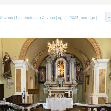
«
 Zevaco
|
Les photos de Zevaco
|
oghji
|
2025_mariage
|