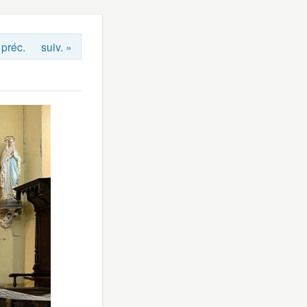
 préc.
suiv. »