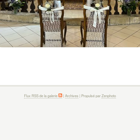
Flux RSS de la galerie
|
Archives
| Propulsé par
Zenphoto