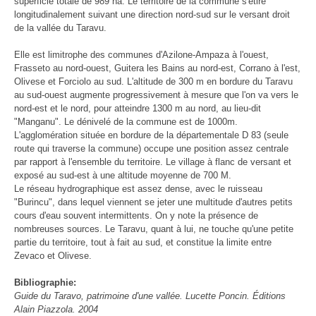
superficie totale de 989 ha. Le territoire de la commune s'étire
longitudinalement suivant une direction nord-sud sur le versant droit
de la vallée du Taravu.
Elle est limitrophe des communes d'Azilone-Ampaza à l'ouest,
Frasseto au nord-ouest, Guitera les Bains au nord-est, Corrano à l'est,
Olivese et Forciolo au sud. L'altitude de 300 m en bordure du Taravu
au sud-ouest augmente progressivement à mesure que l'on va vers le
nord-est et le nord, pour atteindre 1300 m au nord, au lieu-dit
"Manganu". Le dénivelé de la commune est de 1000m.
L'agglomération située en bordure de la départementale D 83 (seule
route qui traverse la commune) occupe une position assez centrale
par rapport à l'ensemble du territoire. Le village à flanc de versant et
exposé au sud-est à une altitude moyenne de 700 M.
Le réseau hydrographique est assez dense, avec le ruisseau
"Burincu", dans lequel viennent se jeter une multitude d'autres petits
cours d'eau souvent intermittents. On y note la présence de
nombreuses sources. Le Taravu, quant à lui, ne touche qu'une petite
partie du territoire, tout à fait au sud, et constitue la limite entre
Zevaco et Olivese.
Bibliographie:
Guide du Taravo, patrimoine d'une vallée. Lucette Poncin. Éditions
Alain Piazzola. 2004